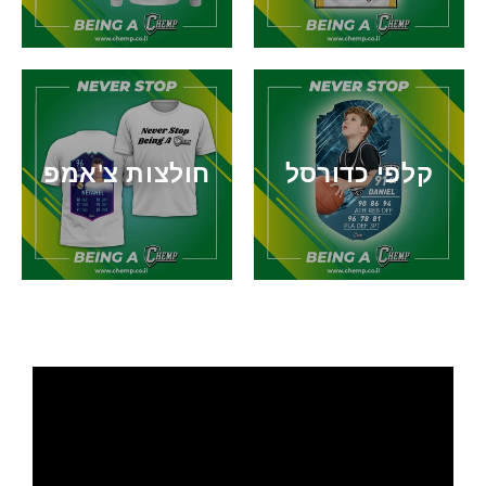
קלפי כדורסל
חולצות צ'אמפ