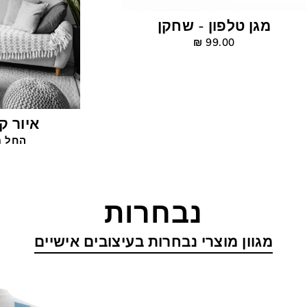
מגן טלפון - שחקן
99.00 ‎₪
איור ק
החל מ-9.00
נבחרות
מגוון מוצרי נבחרות בעיצובים אישיים