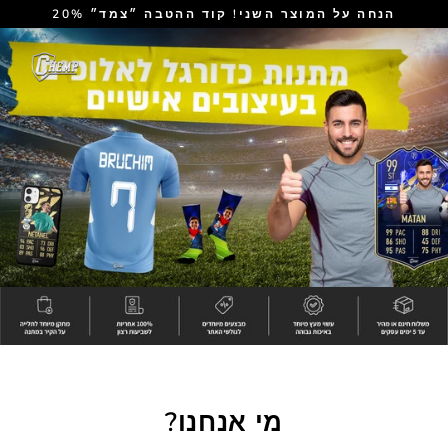
דלג
20% הנחה על המוצר השני! קוד ההטבה ״צמד״
לתוכן
C
H
E
M
P
מי אנחנו?