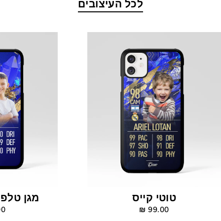
לכל העיצובים
טוטי קייס
מגן טלפון - 23
 ‎₪
99.00 ‎₪