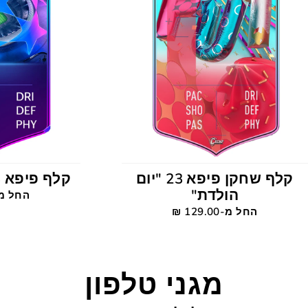
קלף שחקן פיפא 23 "יום
קלף פיפא 23 צאמפיון ליג
הולדת"
החל מ-129.00
החל מ-129.00 ‎₪
מגני טלפון