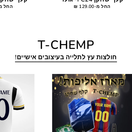
החל מ-129.00 ‎₪
החל מ-129.00
T-CHEMP
חולצות עץ לתלייה בעיצובים אישיים!